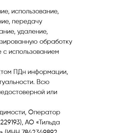
е, использование,
ние, передачу
ание, удаление,
изированную обработку
е с использованием
том ПДн информации,
туальности. Всю
недостоверной или
димости, Оператор
29193), АО «Тильда
» (ИНН 7842349892,