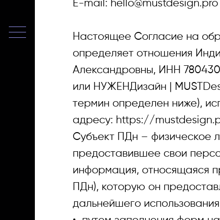
E-mail: hello@mustdesign.pro
Настоящее Согласие на обр
определяет отношения Инд
Александровны, ИНН 780430
или НУЖЕНДизайн | MUSTDesi
термин определен ниже), и
адресу: https://mustdesign.
Субъект ПДн – физическое л
предоставившее свои персо
информация, относящаяся п
ПДн), которую он предостав
+7-921-381-8-381
дальнейшего использования
hello@mustdesign.pro