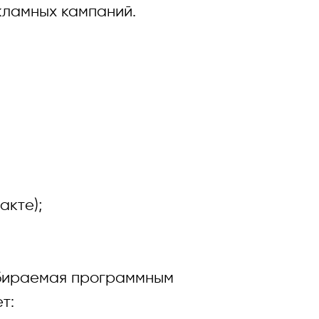
кламных кампаний.
кте);
бираемая программным
т: