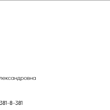
лександровна
Подход
381-8-381