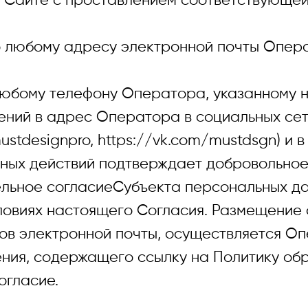
 Сайте с проставлением соответствующей 
на обработку персональны
Подробнее о политике в 
о любому адресу электронной почты Опера
любому телефону Оператора, указанному н
ений в адрес Оператора в социальных сет
ustdesignpro, https://vk.com/mustdsgn) и 
ых действий подтверждает добровольное,
льное согласиеСубъекта персональных да
ловиях настоящего Согласия. Размещение 
ов электронной почты, осуществляется О
ния, содержащего ссылку на Политику об
огласие.