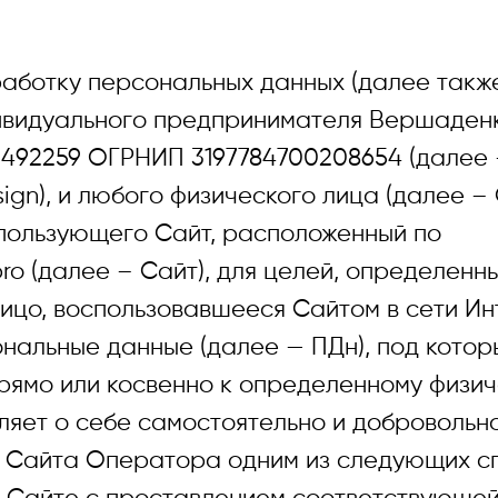
аботку персональных данных (далее также
ивидуального предпринимателя Вершаден
492259 ОГРНИП 3197784700208654 (далее
gn), и любого физического лица (далее – 
спользующего Сайт, расположенный по
pro (далее – Сайт), для целей, определен
ицо, воспользовавшееся Сайтом в сети Инт
нальные данные (далее — ПДн), под кото
рямо или косвенно к определенному физич
ляет о себе самостоятельно и добровольн
Направляя свою заявку и 
 Сайта Оператора одним из следующих с
на сайте электронным адр