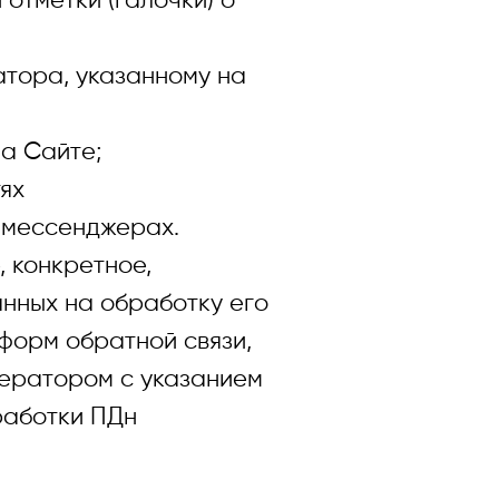
отметки (галочки) о
х данных.
сфере персональных данных
тора, указанному на
а Сайте;
ях
в мессенджерах.
 конкретное,
нных на обработку его
форм обратной связи,
ператором с указанием
работки ПДн