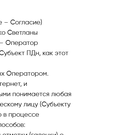
 – Согласие)
ко Светланы
 – Оператор
Субъект ПДн, как этот
ных Оператором.
ернет, и
рыми понимается любая
ескому лицу (Субъекту
о в процессе
иные персональные данные по указанным
пособов:
есам и телефонам, я даю свое
согласие