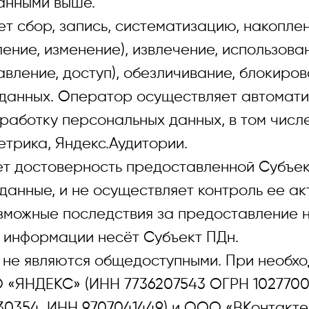
занными выше.
сбор, запись, систематизацию, накоплени
ление, изменение), извлечение, использова
вление, доступ), обезличивание, блокиров
данных. Оператор осуществляет автомат
работку персональных данных, в том числ
трика, Яндекс.Аудитории.
 достоверность предоставленной Субъек
анные, и не осуществляет контроль ее ак
озможные последствия за предоставление 
 информации несёт Субъект ПДн.
е являются общедоступными. При необхо
 «ЯНДЕКС» (ИНН 7736207543 ОГРН 10277002
0354, ИНН 9707041449) и ООО «ВКонтакте