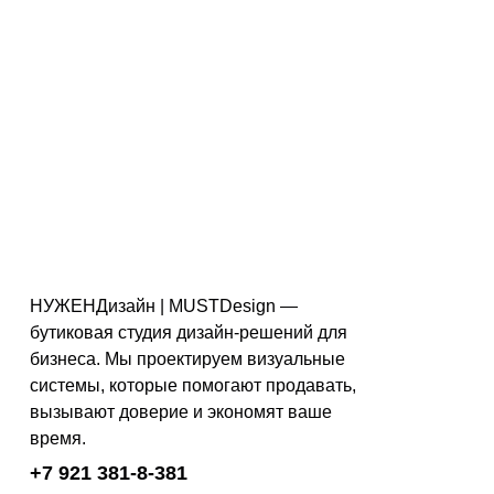
Отправить
Нажимая на кнопку «Отправить», я даю свое
согласие
на обработку своих персональных данных и
соглашаюсь с
политикой конфиденциальности
.
Нажимая на кнопку «Отправить», я даю свое
согласие
на получение электронных рекламно-информационных
рассылок.
*
Все поля обязательны для заполнения.
НУЖЕНДизайн | MUSTDesign —
бутиковая студия дизайн-решений для
бизнеса. Мы проектируем визуальные
системы, которые помогают продавать,
вызывают доверие и экономят ваше
время.
+7 921 381-8-381