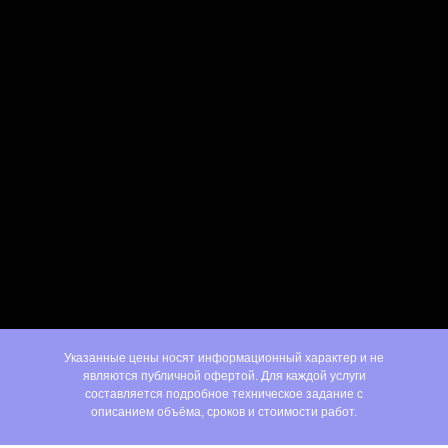
Создание контента
Ежедневная публикация
Обработка входящих
Ответы на комментарии
100% предоплата
Указанные цены носят информационный характер и не
являются публичной офертой. Для каждой услуги
составляется подробное техническое задание с
описанием объёма, сроков и стоимости работ.